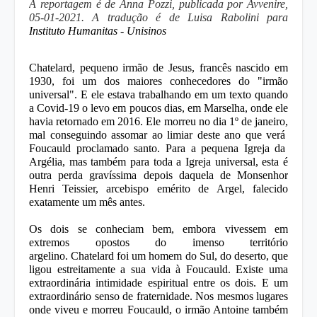
A reportagem é de
Anna Pozzi
, publicada por
Avvenire
,
05-01-2021. A tradução é de
Luisa Rabolini
para
Instituto Humanitas - Unisinos
Chatelard
, pequeno irmão de Jesus, francês nascido em
1930, foi um dos maiores conhecedores do "
irmão
universal
". E ele estava trabalhando em um texto quando
a
Covid-19
o levo em poucos dias, em
Marselha
, onde ele
havia retornado em 2016. Ele morreu no dia 1º de janeiro,
mal conseguindo assomar ao limiar deste ano que verá
Foucauld
proclamado santo. Para a pequena
Igreja da
Argélia
, mas também para toda a
Igreja universal
, esta é
outra perda gravíssima depois daquela de
Monsenhor
Henri Teissier
, arcebispo emérito de
Argel
, falecido
exatamente um mês antes.
Os dois se conheciam bem, embora vivessem em
extremos opostos do imenso território
argelino.
Chatelard
foi um homem do
Sul
, do deserto, que
ligou estreitamente a sua vida à
Foucauld
. Existe uma
extraordinária intimidade espiritual entre os dois. E um
extraordinário senso de
fraternidade
. Nos mesmos lugares
onde viveu e morreu
Foucauld
, o
irmão Antoine
também