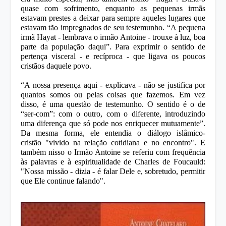
quase com sofrimento,
enquanto
as pequenas irmãs
estavam prestes a deixar para sempre aqueles lugares que
estavam tão impregnados de seu testemunho. “A
pequena
irmã Hayat
- lembrava o
irmão Antoine
- trouxe à luz, boa
parte da população daqui”. Para exprimir o
sentido de
pertença visceral
- e
recíproca
- que ligava os poucos
cristãos daquele povo.
“A nossa presença aqui - explicava - não se justifica por
quantos somos ou pelas coisas que fazemos. Em vez
disso, é uma questão de
testemunho
. O sentido é o de
“
ser-com
”: com o outro, com o diferente, introduzindo
uma diferença que só pode nos enriquecer mutuamente”.
Da mesma forma, ele entendia o
diálogo islâmico-
cristão
"vivido na relação cotidiana e no encontro". E
também nisso o
Irmão Antoine
se referiu com frequência
às palavras e à espiritualidade de
Charles de Foucaul
d
:
"Nossa missão - dizia - é falar Dele e, sobretudo, permitir
que Ele
continue falando
".