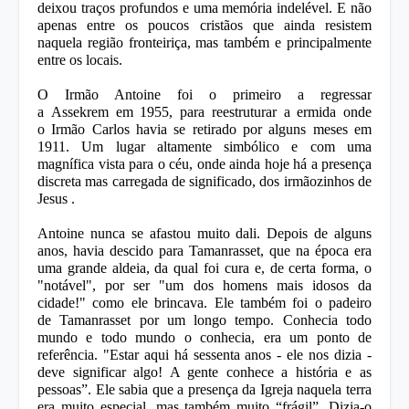
deixou traços profundos e uma memória indelével. E não
apenas entre os poucos cristãos que ainda resistem
naquela região fronteiriça, mas também e principalmente
entre os locais.
O
Irmão Antoine
foi o primeiro a regressar
a
Assekrem
em 1955, para reestruturar a ermida onde
o
Irmão Carlos
havia se retirado por alguns meses em
1911. Um lugar altamente simbólico e com uma
magnífica vista para o céu, onde ainda hoje há a presença
discreta mas carregada de significado, dos irmãozinhos de
Jesus .
Antoine
nunca se afastou muito dali. Depois de alguns
anos, havia descido para
Tamanrasset
, que na época era
uma grande aldeia, da qual foi cura e, de certa forma, o
"notável", por ser "um dos homens mais idosos da
cidade!" como ele brincava. Ele também foi o padeiro
de
Tamanrasset
por um longo tempo. Conhecia todo
mundo e todo mundo o conhecia, era um ponto de
referência. "Estar aqui há sessenta anos - ele nos dizia -
deve significar algo! A gente conhece a história e as
pessoas”. Ele sabia que a presença da
Igreja
naquela terra
era muito especial, mas também muito “
frágil
”. Dizia-o