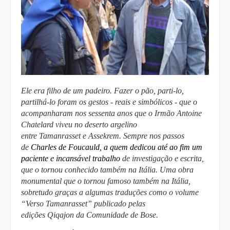
Ele era filho de um padeiro. Fazer o pão, parti-lo,
partilhá-lo foram os gestos - reais e simbólicos - que o
acompanharam nos sessenta anos que o
Irmão Antoine
Chatelard
viveu no deserto argelino
entre
Tamanrasset
e
Assekrem
. Sempre nos passos
de
Charles de Foucauld
, a quem dedicou até ao fim um
paciente e incansável trabalho
de investigação e escrita,
que o tornou conhecido também na
Itália
. Uma obra
monumental que o tornou famoso também na
Itália
,
sobretudo graças a algumas traduções como o volume
“
Verso Tamanrasset
” publicado pelas
edições
Qiqajon
da
Comunidade de Bose
.