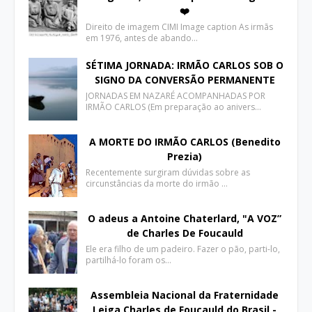
❤️
Direito de imagem CIMI Image caption As irmãs
em 1976, antes de abando…
SÉTIMA JORNADA: IRMÃO CARLOS SOB O
SIGNO DA CONVERSÃO PERMANENTE
JORNADAS EM NAZARÉ ACOMPANHADAS POR
IRMÃO CARLOS (Em preparação ao anivers…
A MORTE DO IRMÃO CARLOS (Benedito
Prezia)
Recentemente surgiram dúvidas sobre as
circunstâncias da morte do irmão …
O adeus a Antoine Chaterlard, "A VOZ”
de Charles De Foucauld
Ele era filho de um padeiro. Fazer o pão, parti-lo,
partilhá-lo foram os…
Assembleia Nacional da Fraternidade
Leiga Charles de Foucauld do Brasil -