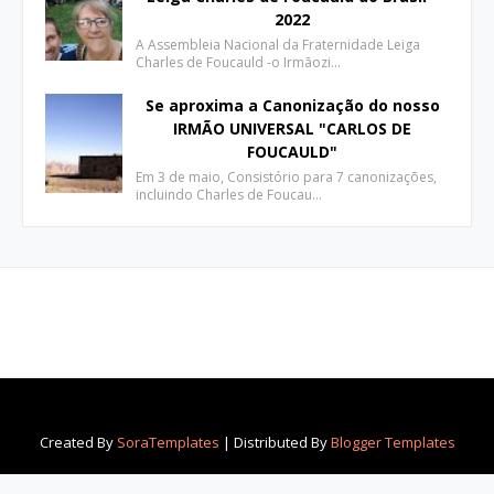
2022
A Assembleia Nacional da Fraternidade Leiga
Charles de Foucauld -o Irmãozi…
Se aproxima a Canonização do nosso
IRMÃO UNIVERSAL "CARLOS DE
FOUCAULD"
Em 3 de maio, Consistório para 7 canonizações,
incluindo Charles de Foucau…
Created By
SoraTemplates
| Distributed By
Blogger Templates