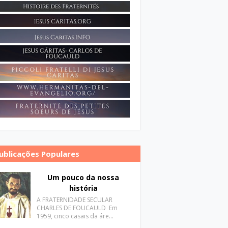
ublicações Populares
Um pouco da nossa
história
A FRATERNIDADE SECULAR
CHARLES DE FOUCAULD Em
1959, cinco casais da áre…