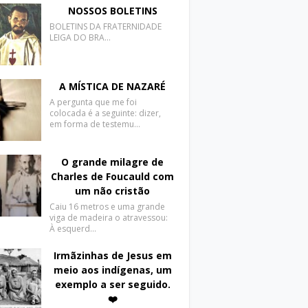
NOSSOS BOLETINS
BOLETINS DA FRATERNIDADE
LEIGA DO BRA…
A MÍSTICA DE NAZARÉ
A pergunta que me foi
colocada é a seguinte: dizer,
em forma de testemu…
O grande milagre de
Charles de Foucauld com
um não cristão
Caiu 16 metros e uma grande
viga de madeira o atravessou:
À esquerd…
Irmãzinhas de Jesus em
meio aos indígenas, um
exemplo a ser seguido.
❤️