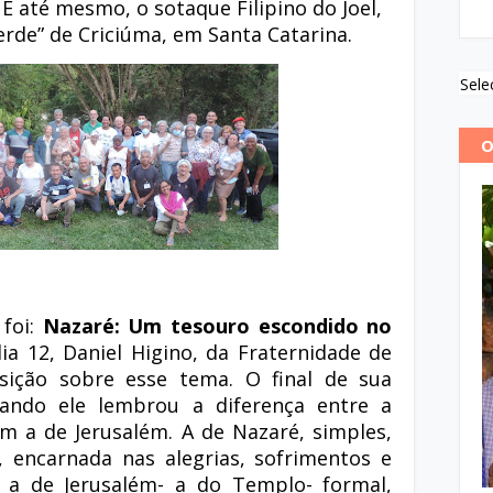
 E até mesmo, o sotaque Filipino do Joel,
erde” de Criciúma, em Santa Catarina.
Sele
O
 foi:
Nazaré: Um tesouro escondido no
a 12, Daniel Higino, da Fraternidade de
osição sobre esse tema. O final de sua
uando ele lembrou a diferença entre a
om a de Jerusalém. A de Nazaré, simples,
, encarnada nas alegrias, sofrimentos e
 a de Jerusalém- a do Templo- formal,