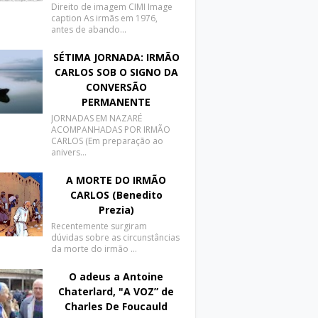
Direito de imagem CIMI Image
caption As irmãs em 1976,
antes de abando…
SÉTIMA JORNADA: IRMÃO
CARLOS SOB O SIGNO DA
CONVERSÃO
PERMANENTE
JORNADAS EM NAZARÉ
ACOMPANHADAS POR IRMÃO
CARLOS (Em preparação ao
anivers…
A MORTE DO IRMÃO
CARLOS (Benedito
Prezia)
Recentemente surgiram
dúvidas sobre as circunstâncias
da morte do irmão …
O adeus a Antoine
Chaterlard, "A VOZ” de
Charles De Foucauld