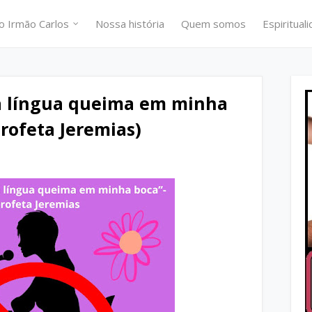
o Irmão Carlos
Nossa história
Quem somos
Espiritual
 a língua queima em minha
rofeta Jeremias)