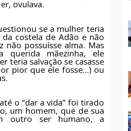
r, ovulava.
estionou se a mulher teria
ta da costela de Adão e não
ez não possuísse alma. Mas
 querida mãezinha, ele
r teria salvação se casasse
 pior que ele fosse…) ou
s.
 até o “dar a vida” foi tirado
ão, um homem, que de sua
m outro ser humano, a