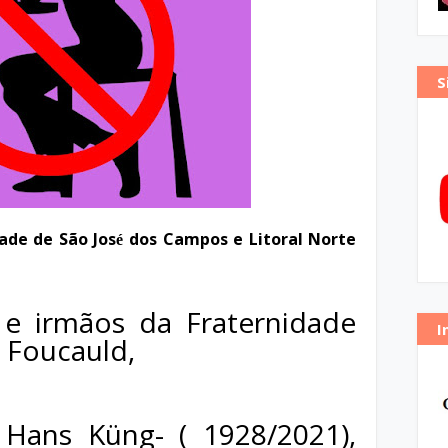
S
dade de São Jos
dos Campos e Litoral Norte
é
 e irmãos da Fraternidade
I
e Foucauld,
 Hans Küng- ( 1928/2021),