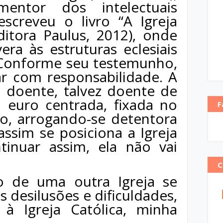
entor dos intelectuais
 escreveu o livro “A Igreja
ditora Paulus, 2012), onde
era às estruturas eclesiais
. Conforme seu testemunho,
ar com responsabilidade. A
tá doente, talvez doente de
, euro centrada, fixada no
F
o, arrogando-se detentora
assim se posiciona a Igreja
ntinuar assim, ela não vai
ão de uma outra Igreja se
 desilusões e dificuldades,
à Igreja Católica, minha