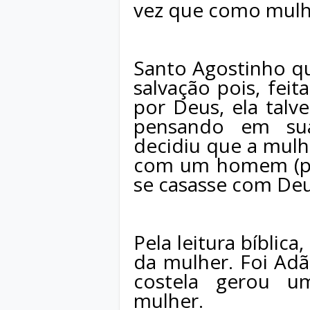
vez que como mulhe
Santo Agostinho qu
salvação pois, fei
por Deus, ela talv
pensando em sua
decidiu que a mulhe
com um homem (por
se casasse com Deu
Pela leitura bíblica,
da mulher. Foi Ad
costela gerou u
mulher.