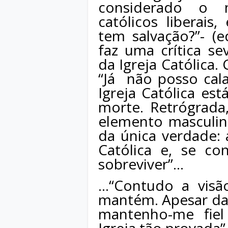
considerado o m
católicos liberais,
tem salvação?”- (e
faz uma crítica sev
da Igreja Católica
“Já
não posso cal
Igreja Católica es
morte. Retrógrada
elemento masculin
da única verdade: 
Católica e, se co
sobreviver”…
...“Contudo a vis
mantém. Apesar das
mantenho-me fiel 