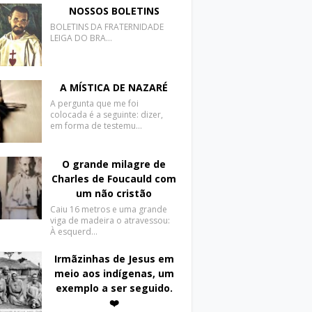
NOSSOS BOLETINS
BOLETINS DA FRATERNIDADE
LEIGA DO BRA…
A MÍSTICA DE NAZARÉ
A pergunta que me foi
colocada é a seguinte: dizer,
em forma de testemu…
O grande milagre de
Charles de Foucauld com
um não cristão
Caiu 16 metros e uma grande
viga de madeira o atravessou:
À esquerd…
Irmãzinhas de Jesus em
meio aos indígenas, um
exemplo a ser seguido.
❤️