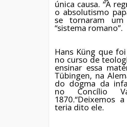
única causa. “A re
o absolutismo papa
se tornaram um 
“sistema romano”.
Hans Küng que foi
no curso de teolog
ensinar essa maté
Tübingen, na Alem
do dogma da infal
no Concílio V
1870.“Deixemos a 
teria dito ele.