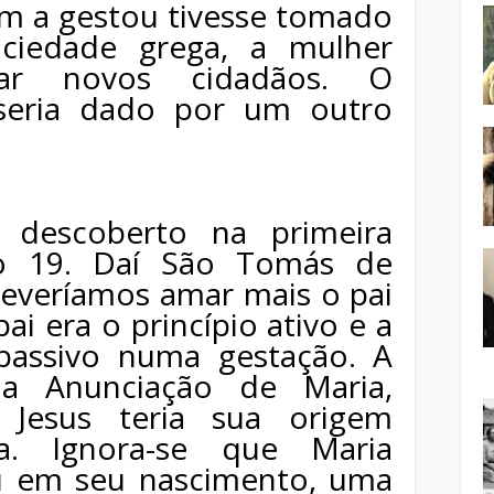
em a gestou tivesse tomado
ociedade grega, a mulher
rar novos cidadãos. O
seria dado por um outro
 descoberto na primeira
o 19. Daí São Tomás de
deveríamos amar mais o pai
ai era o princípio ativo e a
assivo numa gestação. A
da Anunciação de Maria,
 Jesus teria sua origem
na. Ignora-se que Maria
u em seu nascimento, uma