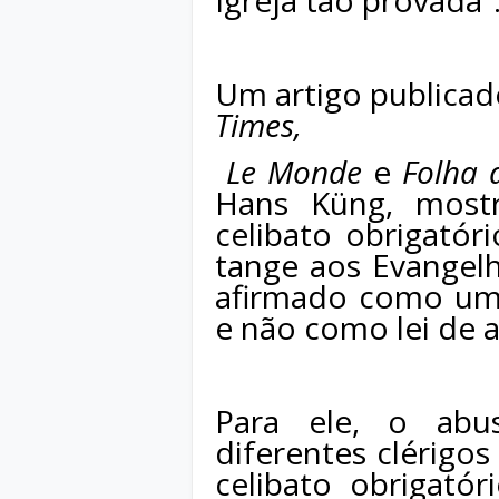
Igreja tão provada”
Um artigo publicad
Times,
Le Monde
e
Folha 
Hans Küng, most
celibato obrigatór
tange aos Evangelh
afirmado como uma
e não como lei de a
Para ele, o abu
diferentes clérigos
celibato obrigató