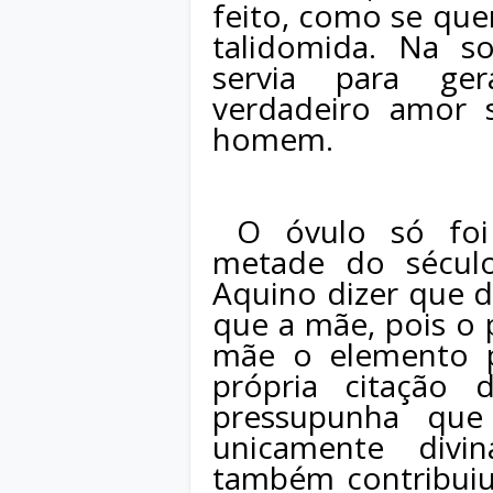
feito, como se qu
talidomida. Na s
servia para ge
verdadeiro amor 
homem.
O óvulo só foi
metade do sécul
Aquino dizer que 
que a mãe, pois o p
mãe o elemento p
própria citação 
pressupunha que
unicamente divi
também contribui