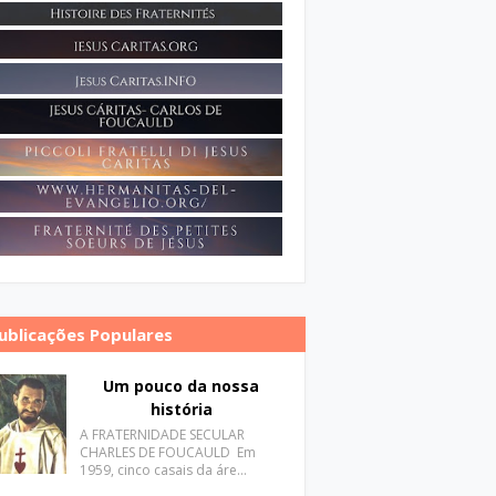
ublicações Populares
Um pouco da nossa
história
A FRATERNIDADE SECULAR
CHARLES DE FOUCAULD Em
1959, cinco casais da áre…