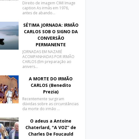
Direito de imagem CIMI Image
caption As irmãs em 1976,
antes de abando…
SÉTIMA JORNADA: IRMÃO
CARLOS SOB O SIGNO DA
CONVERSÃO
PERMANENTE
JORNADAS EM NAZARÉ
ACOMPANHADAS POR IRMÃO
CARLOS (Em preparação ao
anivers…
A MORTE DO IRMÃO
CARLOS (Benedito
Prezia)
Recentemente surgiram
dúvidas sobre as circunstâncias
da morte do irmão …
O adeus a Antoine
Chaterlard, "A VOZ” de
Charles De Foucauld